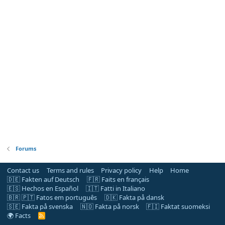
Forums
Contact us
Terms and rules
Privacy policy
Help
Home
🇩🇪 Fakten auf Deutsch
🇫🇷 Faits en français
🇪🇸 Hechos en Español
🇮🇹 Fatti in Italiano
🇧🇷 🇵🇹 Fatos em português
🇩🇰 Fakta på dansk
🇸🇪 Fakta på svenska
🇳🇴 Fakta på norsk
🇫🇮 Faktat suomeksi
🌍 Facts
R
S