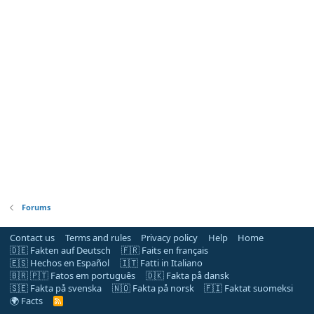
Forums
Contact us
Terms and rules
Privacy policy
Help
Home
🇩🇪 Fakten auf Deutsch
🇫🇷 Faits en français
🇪🇸 Hechos en Español
🇮🇹 Fatti in Italiano
🇧🇷 🇵🇹 Fatos em português
🇩🇰 Fakta på dansk
🇸🇪 Fakta på svenska
🇳🇴 Fakta på norsk
🇫🇮 Faktat suomeksi
🌍 Facts
R
S