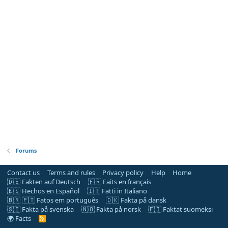
Forums
Contact us
Terms and rules
Privacy policy
Help
Home
🇩🇪 Fakten auf Deutsch
🇫🇷 Faits en français
🇪🇸 Hechos en Español
🇮🇹 Fatti in Italiano
🇧🇷 🇵🇹 Fatos em português
🇩🇰 Fakta på dansk
🇸🇪 Fakta på svenska
🇳🇴 Fakta på norsk
🇫🇮 Faktat suomeksi
🌍 Facts
R
S