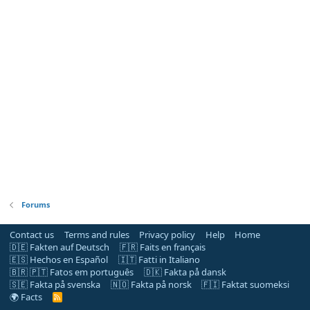
Forums
Contact us
Terms and rules
Privacy policy
Help
Home
🇩🇪 Fakten auf Deutsch
🇫🇷 Faits en français
🇪🇸 Hechos en Español
🇮🇹 Fatti in Italiano
🇧🇷 🇵🇹 Fatos em português
🇩🇰 Fakta på dansk
🇸🇪 Fakta på svenska
🇳🇴 Fakta på norsk
🇫🇮 Faktat suomeksi
🌍 Facts
R
S