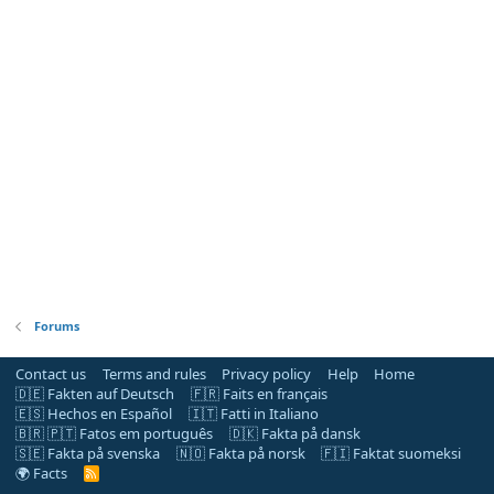
Forums
Contact us
Terms and rules
Privacy policy
Help
Home
🇩🇪 Fakten auf Deutsch
🇫🇷 Faits en français
🇪🇸 Hechos en Español
🇮🇹 Fatti in Italiano
🇧🇷 🇵🇹 Fatos em português
🇩🇰 Fakta på dansk
🇸🇪 Fakta på svenska
🇳🇴 Fakta på norsk
🇫🇮 Faktat suomeksi
🌍 Facts
R
S