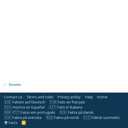
Forums
Contact us
Terms and rules
Privacy policy
Help
Home
🇩🇪 Fakten auf Deutsch
🇫🇷 Faits en français
🇪🇸 Hechos en Español
🇮🇹 Fatti in Italiano
🇧🇷 🇵🇹 Fatos em português
🇩🇰 Fakta på dansk
🇸🇪 Fakta på svenska
🇳🇴 Fakta på norsk
🇫🇮 Faktat suomeksi
🌍 Facts
R
S