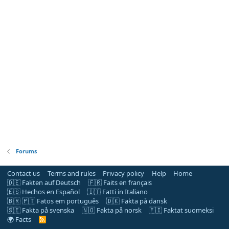
Forums
Contact us
Terms and rules
Privacy policy
Help
Home
🇩🇪 Fakten auf Deutsch
🇫🇷 Faits en français
🇪🇸 Hechos en Español
🇮🇹 Fatti in Italiano
🇧🇷 🇵🇹 Fatos em português
🇩🇰 Fakta på dansk
🇸🇪 Fakta på svenska
🇳🇴 Fakta på norsk
🇫🇮 Faktat suomeksi
🌍 Facts
R
S