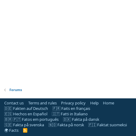
Forums
Contact us
Terms and rules
Privacy policy
Help
Home
🇩🇪 Fakten auf Deutsch
🇫🇷 Faits en français
🇪🇸 Hechos en Español
🇮🇹 Fatti in Italiano
🇧🇷 🇵🇹 Fatos em português
🇩🇰 Fakta på dansk
🇸🇪 Fakta på svenska
🇳🇴 Fakta på norsk
🇫🇮 Faktat suomeksi
🌍 Facts
R
S