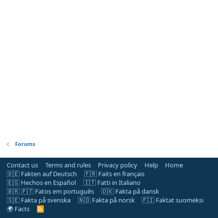
Forums
Contact us
Terms and rules
Privacy policy
Help
Home
🇩🇪 Fakten auf Deutsch
🇫🇷 Faits en français
🇪🇸 Hechos en Español
🇮🇹 Fatti in Italiano
🇧🇷 🇵🇹 Fatos em português
🇩🇰 Fakta på dansk
🇸🇪 Fakta på svenska
🇳🇴 Fakta på norsk
🇫🇮 Faktat suomeksi
🌍 Facts
R
S