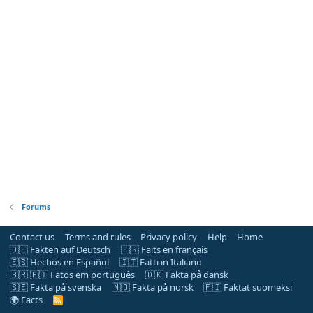
Forums
Contact us
Terms and rules
Privacy policy
Help
Home
🇩🇪 Fakten auf Deutsch
🇫🇷 Faits en français
🇪🇸 Hechos en Español
🇮🇹 Fatti in Italiano
🇧🇷 🇵🇹 Fatos em português
🇩🇰 Fakta på dansk
🇸🇪 Fakta på svenska
🇳🇴 Fakta på norsk
🇫🇮 Faktat suomeksi
🌍 Facts
R
S