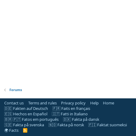
Forums
Contact us
Terms and rules
Privacy policy
Help
Home
🇩🇪 Fakten auf Deutsch
🇫🇷 Faits en français
🇪🇸 Hechos en Español
🇮🇹 Fatti in Italiano
🇧🇷 🇵🇹 Fatos em português
🇩🇰 Fakta på dansk
🇸🇪 Fakta på svenska
🇳🇴 Fakta på norsk
🇫🇮 Faktat suomeksi
🌍 Facts
R
S