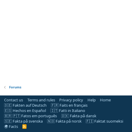
Forums
Contact us
Terms and rules
Privacy policy
Help
Home
🇩🇪 Fakten auf Deutsch
🇫🇷 Faits en français
🇪🇸 Hechos en Español
🇮🇹 Fatti in Italiano
🇧🇷 🇵🇹 Fatos em português
🇩🇰 Fakta på dansk
🇸🇪 Fakta på svenska
🇳🇴 Fakta på norsk
🇫🇮 Faktat suomeksi
🌍 Facts
R
S