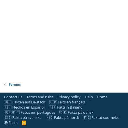
Forums
Contact us
Terms and rules
Privacy policy
Help
Home
🇩🇪 Fakten auf Deutsch
🇫🇷 Faits en français
🇪🇸 Hechos en Español
🇮🇹 Fatti in Italiano
🇧🇷 🇵🇹 Fatos em português
🇩🇰 Fakta på dansk
🇸🇪 Fakta på svenska
🇳🇴 Fakta på norsk
🇫🇮 Faktat suomeksi
🌍 Facts
R
S