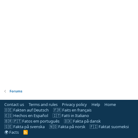
Forums
Contact us
Terms and rules
Privacy policy
Help
Home
🇩🇪 Fakten auf Deutsch
🇫🇷 Faits en français
🇪🇸 Hechos en Español
🇮🇹 Fatti in Italiano
🇧🇷 🇵🇹 Fatos em português
🇩🇰 Fakta på dansk
🇸🇪 Fakta på svenska
🇳🇴 Fakta på norsk
🇫🇮 Faktat suomeksi
🌍 Facts
R
S