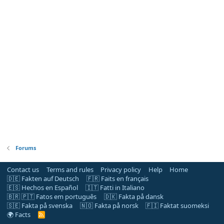
Forums
Contact us
Terms and rules
Privacy policy
Help
Home
🇩🇪 Fakten auf Deutsch
🇫🇷 Faits en français
🇪🇸 Hechos en Español
🇮🇹 Fatti in Italiano
🇧🇷 🇵🇹 Fatos em português
🇩🇰 Fakta på dansk
🇸🇪 Fakta på svenska
🇳🇴 Fakta på norsk
🇫🇮 Faktat suomeksi
🌍 Facts
R
S