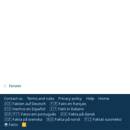
Forums
Contact us
Terms and rules
Privacy policy
Help
Home
🇩🇪 Fakten auf Deutsch
🇫🇷 Faits en français
🇪🇸 Hechos en Español
🇮🇹 Fatti in Italiano
🇧🇷 🇵🇹 Fatos em português
🇩🇰 Fakta på dansk
🇸🇪 Fakta på svenska
🇳🇴 Fakta på norsk
🇫🇮 Faktat suomeksi
🌍 Facts
R
S