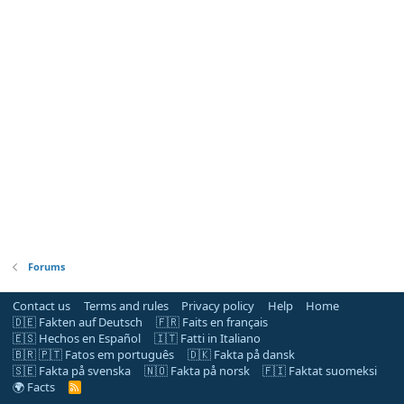
Forums
Contact us
Terms and rules
Privacy policy
Help
Home
🇩🇪 Fakten auf Deutsch
🇫🇷 Faits en français
🇪🇸 Hechos en Español
🇮🇹 Fatti in Italiano
🇧🇷 🇵🇹 Fatos em português
🇩🇰 Fakta på dansk
🇸🇪 Fakta på svenska
🇳🇴 Fakta på norsk
🇫🇮 Faktat suomeksi
🌍 Facts
R
S