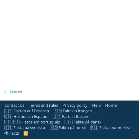
Forums
Contact us
Terms and rules
Privacy policy
Help
Home
🇩🇪 Fakten auf Deutsch
🇫🇷 Faits en français
🇪🇸 Hechos en Español
🇮🇹 Fatti in Italiano
🇧🇷 🇵🇹 Fatos em português
🇩🇰 Fakta på dansk
🇸🇪 Fakta på svenska
🇳🇴 Fakta på norsk
🇫🇮 Faktat suomeksi
🌍 Facts
R
S