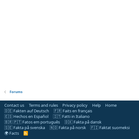
Forums
Contact us
Terms and rules
Privacy policy
Help
Home
🇩🇪 Fakten auf Deutsch
🇫🇷 Faits en français
🇪🇸 Hechos en Español
🇮🇹 Fatti in Italiano
🇧🇷 🇵🇹 Fatos em português
🇩🇰 Fakta på dansk
🇸🇪 Fakta på svenska
🇳🇴 Fakta på norsk
🇫🇮 Faktat suomeksi
🌍 Facts
R
S