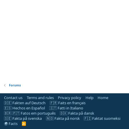
Forums
Contact us
Terms and rules
Privacy policy
Help
Home
🇩🇪 Fakten auf Deutsch
🇫🇷 Faits en français
🇪🇸 Hechos en Español
🇮🇹 Fatti in Italiano
🇧🇷 🇵🇹 Fatos em português
🇩🇰 Fakta på dansk
🇸🇪 Fakta på svenska
🇳🇴 Fakta på norsk
🇫🇮 Faktat suomeksi
🌍 Facts
R
S