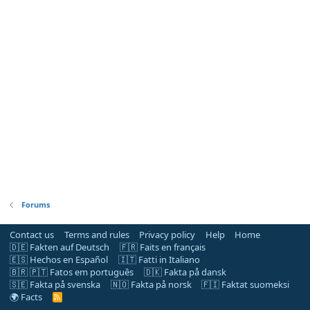
Forums
Contact us
Terms and rules
Privacy policy
Help
Home
🇩🇪 Fakten auf Deutsch
🇫🇷 Faits en français
🇪🇸 Hechos en Español
🇮🇹 Fatti in Italiano
🇧🇷 🇵🇹 Fatos em português
🇩🇰 Fakta på dansk
🇸🇪 Fakta på svenska
🇳🇴 Fakta på norsk
🇫🇮 Faktat suomeksi
🌍 Facts
R
S