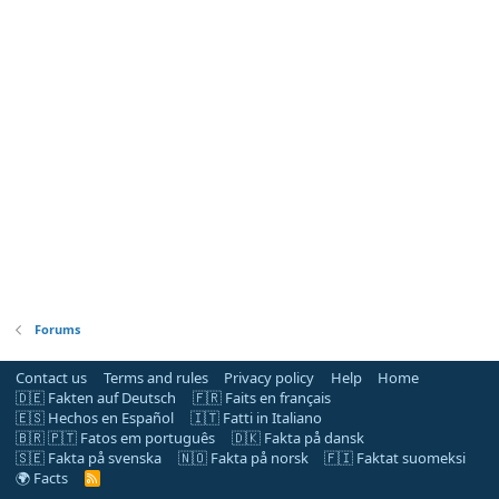
Forums
Contact us
Terms and rules
Privacy policy
Help
Home
🇩🇪 Fakten auf Deutsch
🇫🇷 Faits en français
🇪🇸 Hechos en Español
🇮🇹 Fatti in Italiano
🇧🇷 🇵🇹 Fatos em português
🇩🇰 Fakta på dansk
🇸🇪 Fakta på svenska
🇳🇴 Fakta på norsk
🇫🇮 Faktat suomeksi
🌍 Facts
R
S