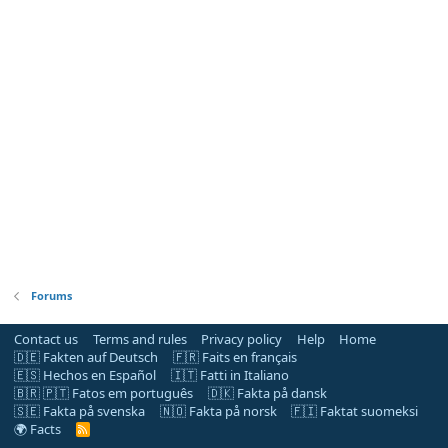
Forums
Contact us
Terms and rules
Privacy policy
Help
Home
🇩🇪 Fakten auf Deutsch
🇫🇷 Faits en français
🇪🇸 Hechos en Español
🇮🇹 Fatti in Italiano
🇧🇷 🇵🇹 Fatos em português
🇩🇰 Fakta på dansk
🇸🇪 Fakta på svenska
🇳🇴 Fakta på norsk
🇫🇮 Faktat suomeksi
🌍 Facts
R
S