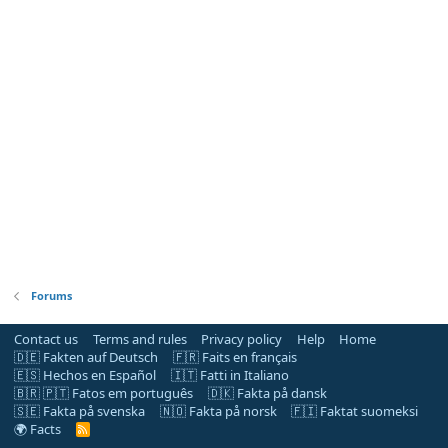
Forums
Contact us
Terms and rules
Privacy policy
Help
Home
🇩🇪 Fakten auf Deutsch
🇫🇷 Faits en français
🇪🇸 Hechos en Español
🇮🇹 Fatti in Italiano
🇧🇷 🇵🇹 Fatos em português
🇩🇰 Fakta på dansk
🇸🇪 Fakta på svenska
🇳🇴 Fakta på norsk
🇫🇮 Faktat suomeksi
🌍 Facts
R
S