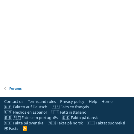
Forums
Contact us
Terms and rules
Privacy policy
Help
Home
🇩🇪 Fakten auf Deutsch
🇫🇷 Faits en français
🇪🇸 Hechos en Español
🇮🇹 Fatti in Italiano
🇧🇷 🇵🇹 Fatos em português
🇩🇰 Fakta på dansk
🇸🇪 Fakta på svenska
🇳🇴 Fakta på norsk
🇫🇮 Faktat suomeksi
🌍 Facts
R
S