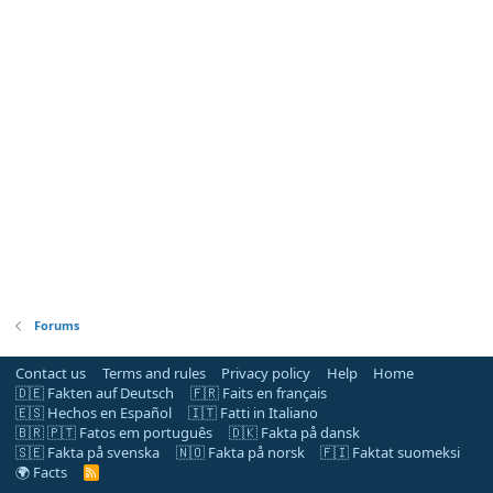
Forums
Contact us
Terms and rules
Privacy policy
Help
Home
🇩🇪 Fakten auf Deutsch
🇫🇷 Faits en français
🇪🇸 Hechos en Español
🇮🇹 Fatti in Italiano
🇧🇷 🇵🇹 Fatos em português
🇩🇰 Fakta på dansk
🇸🇪 Fakta på svenska
🇳🇴 Fakta på norsk
🇫🇮 Faktat suomeksi
🌍 Facts
R
S