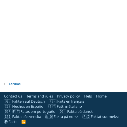
Forums
Contact us
Terms and rules
Privacy policy
Help
Home
🇩🇪 Fakten auf Deutsch
🇫🇷 Faits en français
🇪🇸 Hechos en Español
🇮🇹 Fatti in Italiano
🇧🇷 🇵🇹 Fatos em português
🇩🇰 Fakta på dansk
🇸🇪 Fakta på svenska
🇳🇴 Fakta på norsk
🇫🇮 Faktat suomeksi
🌍 Facts
R
S