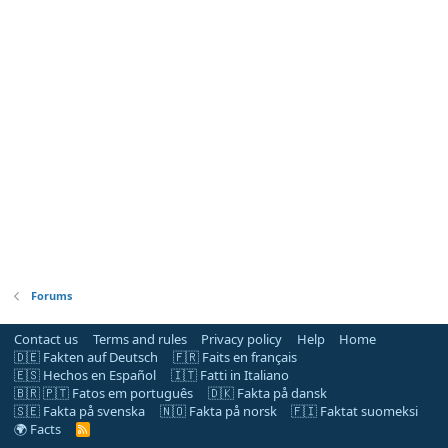
Forums
Contact us
Terms and rules
Privacy policy
Help
Home
🇩🇪 Fakten auf Deutsch
🇫🇷 Faits en français
🇪🇸 Hechos en Español
🇮🇹 Fatti in Italiano
🇧🇷 🇵🇹 Fatos em português
🇩🇰 Fakta på dansk
🇸🇪 Fakta på svenska
🇳🇴 Fakta på norsk
🇫🇮 Faktat suomeksi
🌍 Facts
R
S