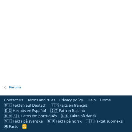
Forums
Contact us
Terms and rules
Privacy policy
Help
Home
🇩🇪 Fakten auf Deutsch
🇫🇷 Faits en français
🇪🇸 Hechos en Español
🇮🇹 Fatti in Italiano
🇧🇷 🇵🇹 Fatos em português
🇩🇰 Fakta på dansk
🇸🇪 Fakta på svenska
🇳🇴 Fakta på norsk
🇫🇮 Faktat suomeksi
🌍 Facts
R
S