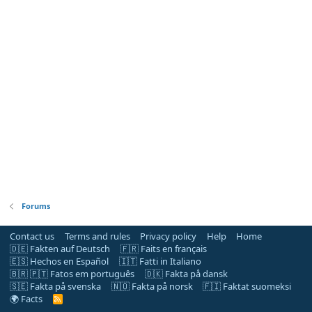
Forums
Contact us
Terms and rules
Privacy policy
Help
Home
🇩🇪 Fakten auf Deutsch
🇫🇷 Faits en français
🇪🇸 Hechos en Español
🇮🇹 Fatti in Italiano
🇧🇷 🇵🇹 Fatos em português
🇩🇰 Fakta på dansk
🇸🇪 Fakta på svenska
🇳🇴 Fakta på norsk
🇫🇮 Faktat suomeksi
🌍 Facts
R
S