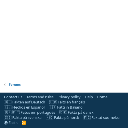
Forums
Contact us
Terms and rules
Privacy policy
Help
Home
🇩🇪 Fakten auf Deutsch
🇫🇷 Faits en français
🇪🇸 Hechos en Español
🇮🇹 Fatti in Italiano
🇧🇷 🇵🇹 Fatos em português
🇩🇰 Fakta på dansk
🇸🇪 Fakta på svenska
🇳🇴 Fakta på norsk
🇫🇮 Faktat suomeksi
🌍 Facts
R
S