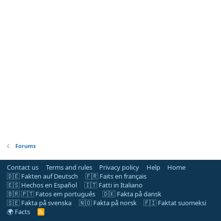
Forums
Contact us
Terms and rules
Privacy policy
Help
Home
🇩🇪 Fakten auf Deutsch
🇫🇷 Faits en français
🇪🇸 Hechos en Español
🇮🇹 Fatti in Italiano
🇧🇷 🇵🇹 Fatos em português
🇩🇰 Fakta på dansk
🇸🇪 Fakta på svenska
🇳🇴 Fakta på norsk
🇫🇮 Faktat suomeksi
🌍 Facts
R
S