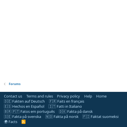
Forums
Contact us
Terms and rules
Privacy policy
Help
Home
🇩🇪 Fakten auf Deutsch
🇫🇷 Faits en français
🇪🇸 Hechos en Español
🇮🇹 Fatti in Italiano
🇧🇷 🇵🇹 Fatos em português
🇩🇰 Fakta på dansk
🇸🇪 Fakta på svenska
🇳🇴 Fakta på norsk
🇫🇮 Faktat suomeksi
🌍 Facts
R
S