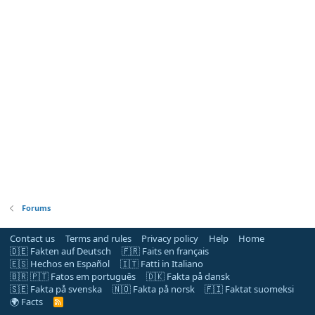
Forums
Contact us
Terms and rules
Privacy policy
Help
Home
🇩🇪 Fakten auf Deutsch
🇫🇷 Faits en français
🇪🇸 Hechos en Español
🇮🇹 Fatti in Italiano
🇧🇷 🇵🇹 Fatos em português
🇩🇰 Fakta på dansk
🇸🇪 Fakta på svenska
🇳🇴 Fakta på norsk
🇫🇮 Faktat suomeksi
🌍 Facts
R
S