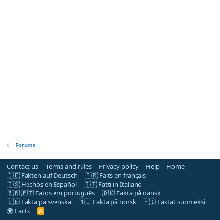
Forums
Contact us
Terms and rules
Privacy policy
Help
Home
🇩🇪 Fakten auf Deutsch
🇫🇷 Faits en français
🇪🇸 Hechos en Español
🇮🇹 Fatti in Italiano
🇧🇷 🇵🇹 Fatos em português
🇩🇰 Fakta på dansk
🇸🇪 Fakta på svenska
🇳🇴 Fakta på norsk
🇫🇮 Faktat suomeksi
🌍 Facts
R
S