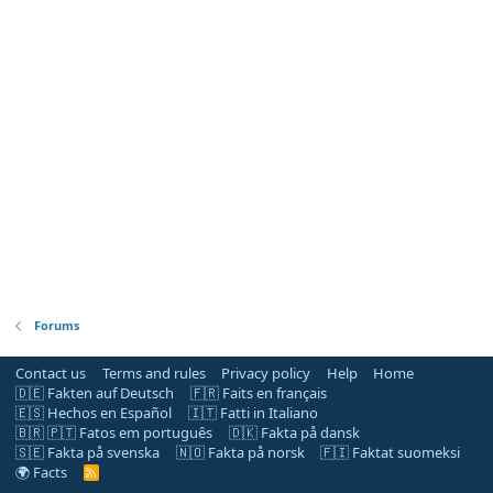
Forums
Contact us
Terms and rules
Privacy policy
Help
Home
🇩🇪 Fakten auf Deutsch
🇫🇷 Faits en français
🇪🇸 Hechos en Español
🇮🇹 Fatti in Italiano
🇧🇷 🇵🇹 Fatos em português
🇩🇰 Fakta på dansk
🇸🇪 Fakta på svenska
🇳🇴 Fakta på norsk
🇫🇮 Faktat suomeksi
🌍 Facts
R
S