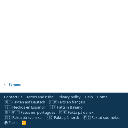
Forums
Contact us
Terms and rules
Privacy policy
Help
Home
🇩🇪 Fakten auf Deutsch
🇫🇷 Faits en français
🇪🇸 Hechos en Español
🇮🇹 Fatti in Italiano
🇧🇷 🇵🇹 Fatos em português
🇩🇰 Fakta på dansk
🇸🇪 Fakta på svenska
🇳🇴 Fakta på norsk
🇫🇮 Faktat suomeksi
🌍 Facts
R
S