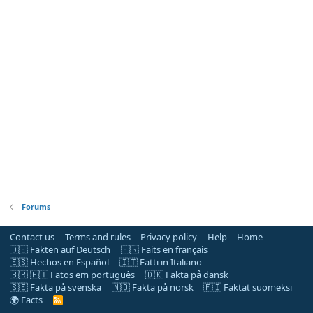
Forums
Contact us
Terms and rules
Privacy policy
Help
Home
🇩🇪 Fakten auf Deutsch
🇫🇷 Faits en français
🇪🇸 Hechos en Español
🇮🇹 Fatti in Italiano
🇧🇷 🇵🇹 Fatos em português
🇩🇰 Fakta på dansk
🇸🇪 Fakta på svenska
🇳🇴 Fakta på norsk
🇫🇮 Faktat suomeksi
🌍 Facts
R
S