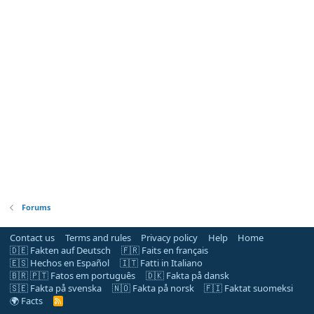
Forums
Contact us
Terms and rules
Privacy policy
Help
Home
🇩🇪 Fakten auf Deutsch
🇫🇷 Faits en français
🇪🇸 Hechos en Español
🇮🇹 Fatti in Italiano
🇧🇷 🇵🇹 Fatos em português
🇩🇰 Fakta på dansk
🇸🇪 Fakta på svenska
🇳🇴 Fakta på norsk
🇫🇮 Faktat suomeksi
🌍 Facts
R
S