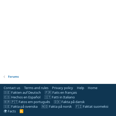
Forums
Contact us
Terms and rules
Privacy policy
Help
Home
🇩🇪 Fakten auf Deutsch
🇫🇷 Faits en français
🇪🇸 Hechos en Español
🇮🇹 Fatti in Italiano
🇧🇷 🇵🇹 Fatos em português
🇩🇰 Fakta på dansk
🇸🇪 Fakta på svenska
🇳🇴 Fakta på norsk
🇫🇮 Faktat suomeksi
🌍 Facts
R
S