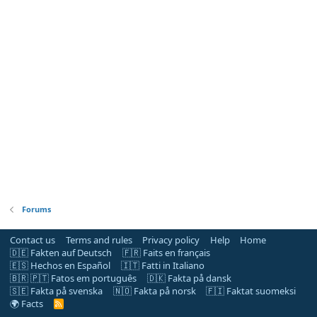
Forums
Contact us
Terms and rules
Privacy policy
Help
Home
🇩🇪 Fakten auf Deutsch
🇫🇷 Faits en français
🇪🇸 Hechos en Español
🇮🇹 Fatti in Italiano
🇧🇷 🇵🇹 Fatos em português
🇩🇰 Fakta på dansk
🇸🇪 Fakta på svenska
🇳🇴 Fakta på norsk
🇫🇮 Faktat suomeksi
🌍 Facts
R
S