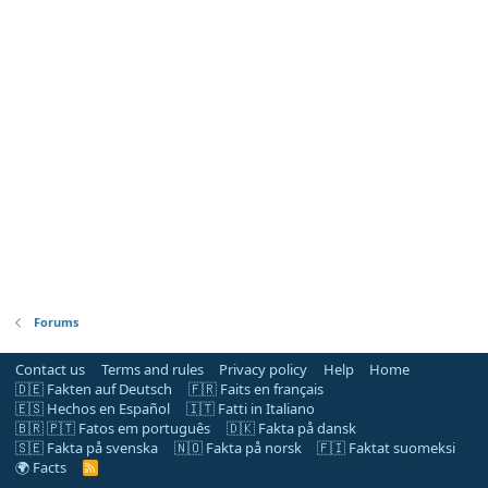
Forums
Contact us
Terms and rules
Privacy policy
Help
Home
🇩🇪 Fakten auf Deutsch
🇫🇷 Faits en français
🇪🇸 Hechos en Español
🇮🇹 Fatti in Italiano
🇧🇷 🇵🇹 Fatos em português
🇩🇰 Fakta på dansk
🇸🇪 Fakta på svenska
🇳🇴 Fakta på norsk
🇫🇮 Faktat suomeksi
🌍 Facts
R
S