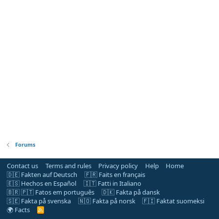
Forums
Contact us
Terms and rules
Privacy policy
Help
Home
🇩🇪 Fakten auf Deutsch
🇫🇷 Faits en français
🇪🇸 Hechos en Español
🇮🇹 Fatti in Italiano
🇧🇷 🇵🇹 Fatos em português
🇩🇰 Fakta på dansk
🇸🇪 Fakta på svenska
🇳🇴 Fakta på norsk
🇫🇮 Faktat suomeksi
🌍 Facts
R
S