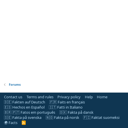
Forums
Contact us
Terms and rules
Privacy policy
Help
Home
🇩🇪 Fakten auf Deutsch
🇫🇷 Faits en français
🇪🇸 Hechos en Español
🇮🇹 Fatti in Italiano
🇧🇷 🇵🇹 Fatos em português
🇩🇰 Fakta på dansk
🇸🇪 Fakta på svenska
🇳🇴 Fakta på norsk
🇫🇮 Faktat suomeksi
🌍 Facts
R
S