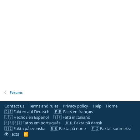
Forums
Contact us
Terms and rules
Privacy policy
Help
Home
🇩🇪 Fakten auf Deutsch
🇫🇷 Faits en français
🇪🇸 Hechos en Español
🇮🇹 Fatti in Italiano
🇧🇷 🇵🇹 Fatos em português
🇩🇰 Fakta på dansk
🇸🇪 Fakta på svenska
🇳🇴 Fakta på norsk
🇫🇮 Faktat suomeksi
🌍 Facts
R
S