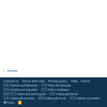
Forums
Contact us
Terms and rules
Privacy policy
Help
Home
🇩🇪 Fakten auf Deutsch
🇫🇷 Faits en français
🇪🇸 Hechos en Español
🇮🇹 Fatti in Italiano
🇧🇷 🇵🇹 Fatos em português
🇩🇰 Fakta på dansk
🇸🇪 Fakta på svenska
🇳🇴 Fakta på norsk
🇫🇮 Faktat suomeksi
🌍 Facts
R
S