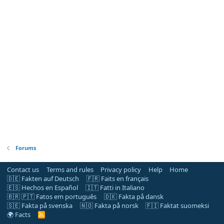
Forums
Contact us
Terms and rules
Privacy policy
Help
Home
🇩🇪 Fakten auf Deutsch
🇫🇷 Faits en français
🇪🇸 Hechos en Español
🇮🇹 Fatti in Italiano
🇧🇷 🇵🇹 Fatos em português
🇩🇰 Fakta på dansk
🇸🇪 Fakta på svenska
🇳🇴 Fakta på norsk
🇫🇮 Faktat suomeksi
🌍 Facts
R
S