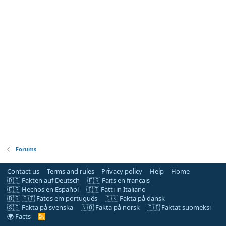
Forums
Contact us
Terms and rules
Privacy policy
Help
Home
🇩🇪 Fakten auf Deutsch
🇫🇷 Faits en français
🇪🇸 Hechos en Español
🇮🇹 Fatti in Italiano
🇧🇷 🇵🇹 Fatos em português
🇩🇰 Fakta på dansk
🇸🇪 Fakta på svenska
🇳🇴 Fakta på norsk
🇫🇮 Faktat suomeksi
🌍 Facts
R
S