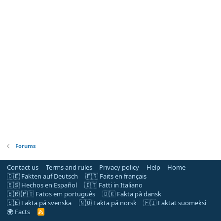
Forums
Contact us
Terms and rules
Privacy policy
Help
Home
🇩🇪 Fakten auf Deutsch
🇫🇷 Faits en français
🇪🇸 Hechos en Español
🇮🇹 Fatti in Italiano
🇧🇷 🇵🇹 Fatos em português
🇩🇰 Fakta på dansk
🇸🇪 Fakta på svenska
🇳🇴 Fakta på norsk
🇫🇮 Faktat suomeksi
🌍 Facts
R
S