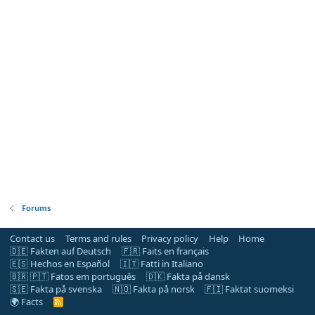
Forums
Contact us
Terms and rules
Privacy policy
Help
Home
🇩🇪 Fakten auf Deutsch
🇫🇷 Faits en français
🇪🇸 Hechos en Español
🇮🇹 Fatti in Italiano
🇧🇷 🇵🇹 Fatos em português
🇩🇰 Fakta på dansk
🇸🇪 Fakta på svenska
🇳🇴 Fakta på norsk
🇫🇮 Faktat suomeksi
🌍 Facts
R
S